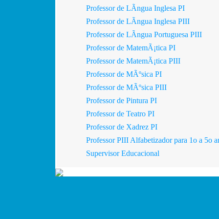
Professor de LÃ­ngua Inglesa PI
Professor de LÃ­ngua Inglesa PIII
Professor de LÃ­ngua Portuguesa PIII
Professor de MatemÃ¡tica PI
Professor de MatemÃ¡tica PIII
Professor de MÃºsica PI
Professor de MÃºsica PIII
Professor de Pintura PI
Professor de Teatro PI
Professor de Xadrez PI
Professor PIII Alfabetizador para 1o a 5o
Supervisor Educacional