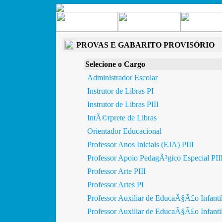
PROVAS E GABARITO PROVISÓRIO
Selecione o Cargo
Administrador Escolar
Instrutor de Libras PI
Instrutor de Libras PIII
IntÃ©rprete de Libras
Orientador Educacional
Professor Anos Iniciais (EJA) PIII
Professor Apoio PedagÃ³gico Especial PII
Professor Arte PIII
Professor Artes PI
Professor Auxiliar de EducaÃ§Ã£o Infanti
Professor Auxiliar de EducaÃ§Ã£o Infantil