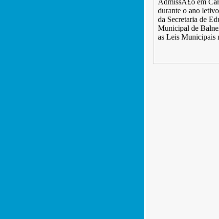
AdmissÃ£o em Car
durante o ano letiv
da Secretaria de E
Municipal de Baln
as Leis Municipais