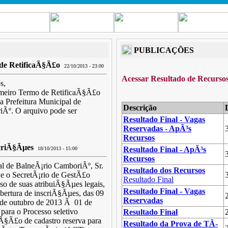
PUBLICAÇÕES
de RetificaÃ§Ã£o
22/10/2013 - 23:00
Acessar Resultado de Recurso
s,
imeiro Termo de RetificaÃ§Ã£o
a Prefeitura Municipal de
Descrição
Ãº. O arquivo pode ser
Resultado Final - Vagas
Reservadas - ApÃ³s
Recursos
criÃ§Ãµes
Resultado Final - ApÃ³s
18/10/2013 - 15:00
Recursos
al de BalneÃ¡rio CamboriÃº, Sr.
Resultado dos Recursos
e o SecretÃ¡rio de GestÃ£o
Resultado Final
so de suas atribuiÃ§Ãµes legais,
Resultado Final - Vagas
abertura de inscriÃ§Ãµes, das 09
Reservadas
 de outubro de 2013 Ã 01 de
para o Processo seletivo
Resultado Final
§Ã£o de cadastro reserva para
Resultado da Prova de TÃ­