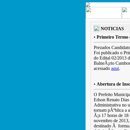
NOTICIAS
•
Primeiro Termo 
Prezados Candidato
Foi publicado o Pr
do Edital 02/2013 d
BalneÃ¡rio Cambori
acessado
aqui
.
•
Abertura de Ins
O Prefeito Municip
Edson Renato Dias 
Administrativa no u
tornam pÃºblica a 
Ã¡s 17 horas de 18
novembro de 2013, 
destinado Ã formaÃ